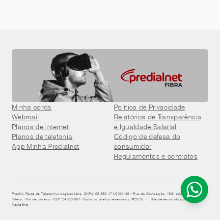
Minha conta
Política de Privacidade
Webmail
Relatórios de Transparência
Planos de internet
e Igualdade Salarial
Planos de telefonia
Código de defesa do
App Minha Predialnet
consumidor
Regulamentos e contratos
Predlink Rede de Telecomunicações Ltda. CNPJ: 05.990.171/0001-48 - Rua da Conceição, 188, sala 3108, Centro,
Niterói - Rio de Janeiro - CEP: 24020-087 -Todos os direitos reservados. ©2026 · Site desenvolvido por Jump
Marketing